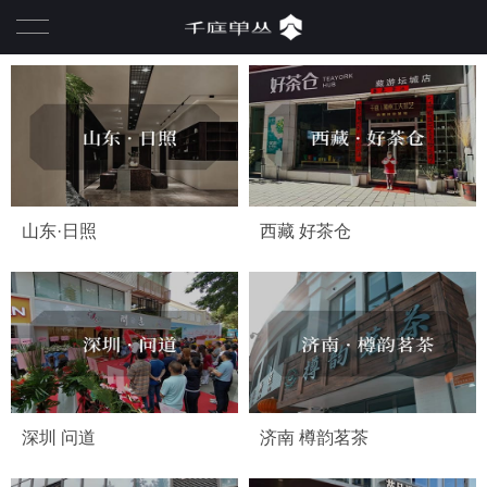
首页
千庭茶业
关于我们
品牌实力布局
山东·日照
西藏 好茶仓
千庭产品系列
经典茶系列
合伙人空间
庄园茶系列
招商加盟
私房茶系列
深圳 问道
济南 樽韵茗茶
文创茶系列