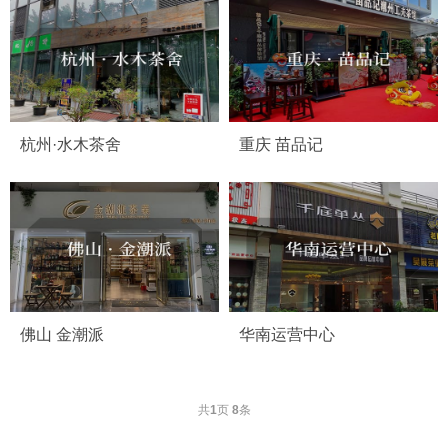
工夫器系列
茶周边系列
杭州·水木茶舍
重庆 苗品记
佛山 金潮派
华南运营中心
共
1
页
8
条